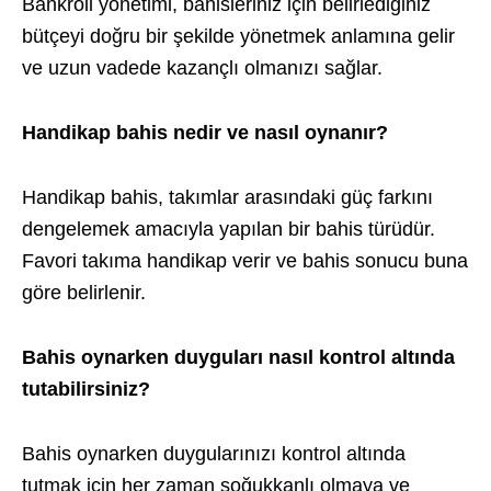
Bankroll yönetimi, bahisleriniz için belirlediğiniz
bütçeyi doğru bir şekilde yönetmek anlamına gelir
ve uzun vadede kazançlı olmanızı sağlar.
Handikap bahis nedir ve nasıl oynanır?
Handikap bahis, takımlar arasındaki güç farkını
dengelemek amacıyla yapılan bir bahis türüdür.
Favori takıma handikap verir ve bahis sonucu buna
göre belirlenir.
Bahis oynarken duyguları nasıl kontrol altında
tutabilirsiniz?
Bahis oynarken duygularınızı kontrol altında
tutmak için her zaman soğukkanlı olmaya ve