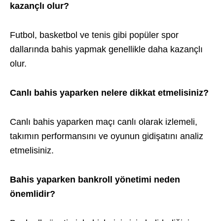
kazançlı olur?
Futbol, basketbol ve tenis gibi popüler spor
dallarında bahis yapmak genellikle daha kazançlı
olur.
Canlı bahis yaparken nelere dikkat etmelisiniz?
Canlı bahis yaparken maçı canlı olarak izlemeli,
takımın performansını ve oyunun gidişatını analiz
etmelisiniz.
Bahis yaparken bankroll yönetimi neden
önemlidir?