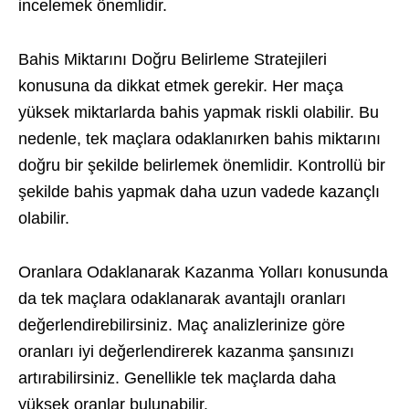
incelemek önemlidir.
Bahis Miktarını Doğru Belirleme Stratejileri
konusuna da dikkat etmek gerekir. Her maça
yüksek miktarlarda bahis yapmak riskli olabilir. Bu
nedenle, tek maçlara odaklanırken bahis miktarını
doğru bir şekilde belirlemek önemlidir. Kontrollü bir
şekilde bahis yapmak daha uzun vadede kazançlı
olabilir.
Oranlara Odaklanarak Kazanma Yolları konusunda
da tek maçlara odaklanarak avantajlı oranları
değerlendirebilirsiniz. Maç analizlerinize göre
oranları iyi değerlendirerek kazanma şansınızı
artırabilirsiniz. Genellikle tek maçlarda daha
yüksek oranlar bulunabilir.