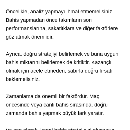
Öncelikle, analiz yapmayı ihmal etmemelisiniz.
Bahis yapmadan önce takımların son
performanslarına, sakatlıklara ve diğer faktörlere
göz atmak önemlidir.
Ayrıca, doğru stratejiyi belirlemek ve buna uygun
bahis miktarını belirlemek de kritiktir. Kazançlı
olmak için acele etmeden, sabırla doğru fırsatı
beklemelisiniz.
Zamanlama da önemli bir faktördür. Maç
öncesinde veya canlı bahis sırasında, doğru
zamanda bahis yapmak büyük fark yaratır.