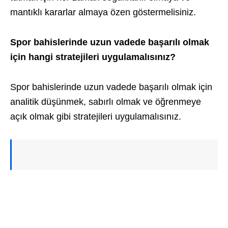
mantıklı kararlar almaya özen göstermelisiniz.
Spor bahislerinde uzun vadede başarılı olmak
için hangi stratejileri uygulamalısınız?
Spor bahislerinde uzun vadede başarılı olmak için
analitik düşünmek, sabırlı olmak ve öğrenmeye
açık olmak gibi stratejileri uygulamalısınız.