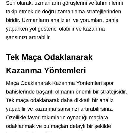
Son olarak, uzmanların görüşlerini ve tahminlerini
takip etmek de doğru zamanlama stratejilerinden
biridir. Uzmanların analizleri ve yorumları, bahis
yaparken yol gösterici olabilir ve kazanma
şansınızı artırabilir.
Tek Maça Odaklanarak
Kazanma Yöntemleri
Maça Odaklanarak Kazanma Yöntemleri spor
bahislerinde başarılı olmanın önemli bir stratejisidir.
Tek maça odaklanarak daha dikkatli bir analiz
yapabilir ve kazanma şansınızı artırabilirsiniz.
Özellikle favori takımların oynadığı maçlara
odaklanmak ve bu maçları detaylı bir şekilde