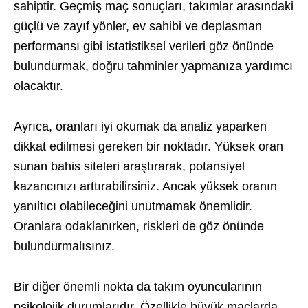
sahiptir. Geçmiş maç sonuçları, takımlar arasındaki
güçlü ve zayıf yönler, ev sahibi ve deplasman
performansı gibi istatistiksel verileri göz önünde
bulundurmak, doğru tahminler yapmanıza yardımcı
olacaktır.
Ayrıca, oranları iyi okumak da analiz yaparken
dikkat edilmesi gereken bir noktadır. Yüksek oran
sunan bahis siteleri araştırarak, potansiyel
kazancınızı arttırabilirsiniz. Ancak yüksek oranın
yanıltıcı olabileceğini unutmamak önemlidir.
Oranlara odaklanırken, riskleri de göz önünde
bulundurmalısınız.
Bir diğer önemli nokta da takım oyuncularının
psikolojik durumlarıdır. Özellikle büyük maçlarda