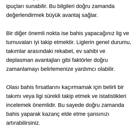
ipuçları sunabilir. Bu bilgileri doğru zamanda
değerlendirmek büyük avantaj sağlar.
Bir diğer önemli nokta ise bahis yapacağınız lig ve
turnuvaları iyi takip etmektir. Liglerin genel durumu,
takımlar arasındaki rekabet, ev sahibi ve
deplasman avantajları gibi faktörler doğru
zamanlamayı belirlemenize yardımcı olabilir.
Olası bahis fırsatlarını kaçırmamak için belirli bir
takımı veya ligi sürekli takip etmek ve istatistikleri
incelemek önemlidir. Bu sayede doğru zamanda
bahis yaparak kazanç elde etme şansınızı
artırabilirsiniz.