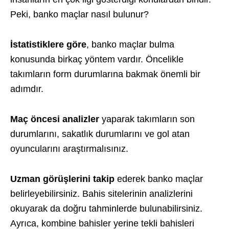
Peki, banko maçlar nasıl bulunur?
İstatistiklere göre
, banko maçlar bulma
konusunda birkaç yöntem vardır. Öncelikle
takımların form durumlarına bakmak önemli bir
adımdır.
Maç öncesi analizler
yaparak takımların son
durumlarını, sakatlık durumlarını ve gol atan
oyuncularını araştırmalısınız.
Uzman görüşlerini takip
ederek banko maçlar
belirleyebilirsiniz. Bahis sitelerinin analizlerini
okuyarak da doğru tahminlerde bulunabilirsiniz.
Ayrıca, kombine bahisler yerine tekli bahisleri