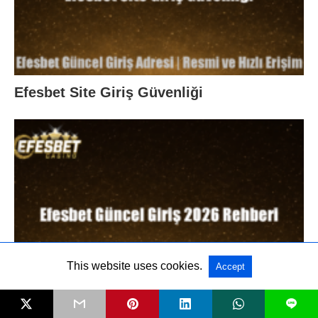
Efesbet Site Giriş Güvenliği
This website uses cookies.
Accept
L
Efesbet Güncel Giriş 2026 Rehberi