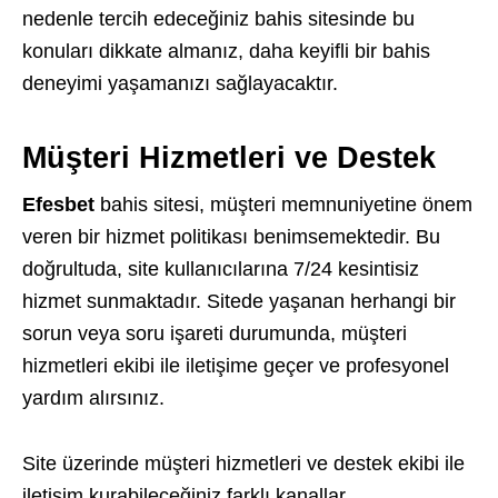
nedenle tercih edeceğiniz bahis sitesinde bu
konuları dikkate almanız, daha keyifli bir bahis
deneyimi yaşamanızı sağlayacaktır.
Müşteri Hizmetleri ve Destek
Efesbet
bahis sitesi, müşteri memnuniyetine önem
veren bir hizmet politikası benimsemektedir. Bu
doğrultuda, site kullanıcılarına 7/24 kesintisiz
hizmet sunmaktadır. Sitede yaşanan herhangi bir
sorun veya soru işareti durumunda, müşteri
hizmetleri ekibi ile iletişime geçer ve profesyonel
yardım alırsınız.
Site üzerinde müşteri hizmetleri ve destek ekibi ile
iletişim kurabileceğiniz farklı kanallar