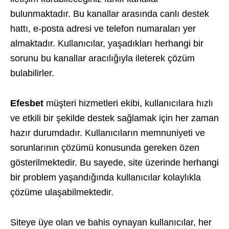
bulunmaktadır. Bu kanallar arasında canlı destek
hattı, e-posta adresi ve telefon numaraları yer
almaktadır. Kullanıcılar, yaşadıkları herhangi bir
sorunu bu kanallar aracılığıyla ileterek çözüm
bulabilirler.
Efesbet
müşteri hizmetleri ekibi, kullanıcılara hızlı
ve etkili bir şekilde destek sağlamak için her zaman
hazır durumdadır. Kullanıcıların memnuniyeti ve
sorunlarının çözümü konusunda gereken özen
gösterilmektedir. Bu sayede, site üzerinde herhangi
bir problem yaşandığında kullanıcılar kolaylıkla
çözüme ulaşabilmektedir.
Siteye üye olan ve bahis oynayan kullanıcılar, her