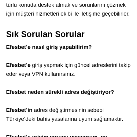
türlü konuda destek almak ve sorunlarını çözmek
için müşteri hizmetleri ekibi ile iletişime geçebilirler.
Sık Sorulan Sorular
Efesbet’e nasıl giriş yapabilirim?
Efesbet’e
giriş yapmak için güncel adreslerini takip
eder veya VPN kullanırsınız.
Efesbet neden sürekli adres değiştiriyor?
Efesbet’in
adres değiştirmesinin sebebi
Türkiye’deki bahis yasalarına uyum sağlamaktır.