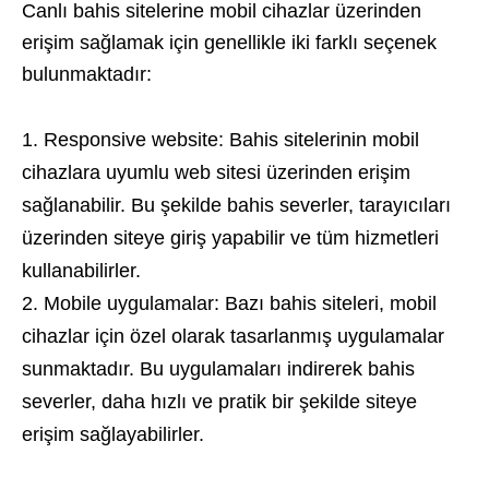
Canlı bahis sitelerine mobil cihazlar üzerinden
erişim sağlamak için genellikle iki farklı seçenek
bulunmaktadır:
Responsive website: Bahis sitelerinin mobil
cihazlara uyumlu web sitesi üzerinden erişim
sağlanabilir. Bu şekilde bahis severler, tarayıcıları
üzerinden siteye giriş yapabilir ve tüm hizmetleri
kullanabilirler.
Mobile uygulamalar: Bazı bahis siteleri, mobil
cihazlar için özel olarak tasarlanmış uygulamalar
sunmaktadır. Bu uygulamaları indirerek bahis
severler, daha hızlı ve pratik bir şekilde siteye
erişim sağlayabilirler.