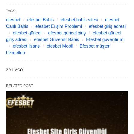
TAGS:
efesbet
efesbet Bahis
efesbet bahis sitesi
efesbet
Canlı Bahis
efesbet Erişim Problemi
efesbet giriş adresi
efesbet güncel
efesbet güncel giriş
efesbet güncel
giriş adresi
efesbet Güvenilir Bahis
Efesbet güvenilir mi
efesbet lisans
efesbet Mobil
Efesbet müşteri
hizmetleri
2 YIL AGO
RELATED POST