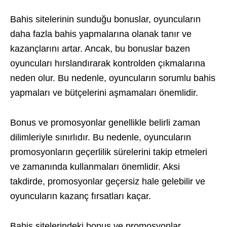
Bahis sitelerinin sunduğu bonuslar, oyuncuların
daha fazla bahis yapmalarına olanak tanır ve
kazançlarını artar. Ancak, bu bonuslar bazen
oyuncuları hırslandırarak kontrolden çıkmalarına
neden olur. Bu nedenle, oyuncuların sorumlu bahis
yapmaları ve bütçelerini aşmamaları önemlidir.
Bonus ve promosyonlar genellikle belirli zaman
dilimleriyle sınırlıdır. Bu nedenle, oyuncuların
promosyonların geçerlilik sürelerini takip etmeleri
ve zamanında kullanmaları önemlidir. Aksi
takdirde, promosyonlar geçersiz hale gelebilir ve
oyuncuların kazanç fırsatları kaçar.
Bahis sitelerindeki bonus ve promosyonlar,