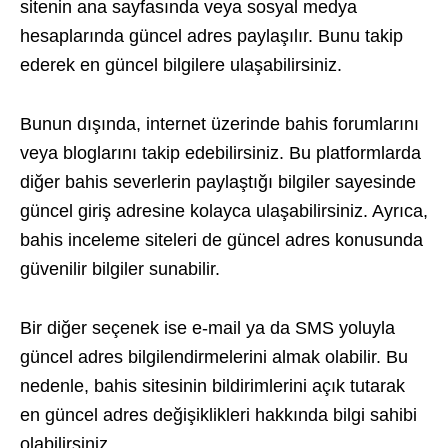
sitenin ana sayfasında veya sosyal medya
hesaplarında güncel adres paylaşılır. Bunu takip
ederek en güncel bilgilere ulaşabilirsiniz.
Bunun dışında, internet üzerinde bahis forumlarını
veya bloglarını takip edebilirsiniz. Bu platformlarda
diğer bahis severlerin paylaştığı bilgiler sayesinde
güncel giriş adresine kolayca ulaşabilirsiniz. Ayrıca,
bahis inceleme siteleri de güncel adres konusunda
güvenilir bilgiler sunabilir.
Bir diğer seçenek ise e-mail ya da SMS yoluyla
güncel adres bilgilendirmelerini almak olabilir. Bu
nedenle, bahis sitesinin bildirimlerini açık tutarak
en güncel adres değişiklikleri hakkında bilgi sahibi
olabilirsiniz.