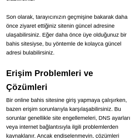
Son olarak, tarayıcınızın geçmişine bakarak daha
önce ziyaret ettiğiniz sitenin güncel adresine
ulaşabilirsiniz. Eğer daha önce üye olduğunuz bir
bahis sitesiyse, bu yöntemle de kolayca güncel
adresi bulabilirsiniz.
Erişim Problemleri ve
Çözümleri
Bir online bahis sitesine giriş yapmaya çalışırken,
bazen erişim sorunlarıyla karşılaşabilirsiniz. Bu
sorunlar genellikle site engellemeleri, DNS ayarları
veya internet bağlantısıyla ilgili problemlerden
kaynaklanır. Ancak endişelenmeyin, çözümleri