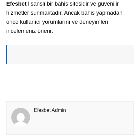
Efesbet
lisanslı bir bahis sitesidir ve güvenilir
hizmetler sunmaktadır. Ancak bahis yapmadan
önce kullanıcı yorumlarını ve deneyimleri
incelemeniz önerir.
Efesbet Admin