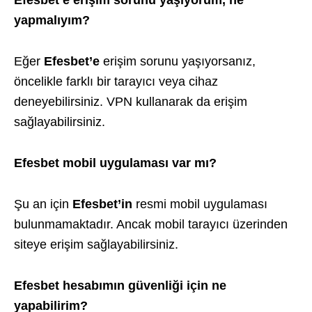
Efesbet’e erişim sorunu yaşıyorum, ne
yapmalıyım?
Eğer
Efesbet’e
erişim sorunu yaşıyorsanız,
öncelikle farklı bir tarayıcı veya cihaz
deneyebilirsiniz. VPN kullanarak da erişim
sağlayabilirsiniz.
Efesbet mobil uygulaması var mı?
Şu an için
Efesbet’in
resmi mobil uygulaması
bulunmamaktadır. Ancak mobil tarayıcı üzerinden
siteye erişim sağlayabilirsiniz.
Efesbet hesabımın güvenliği için ne
yapabilirim?