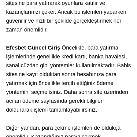
sitesine para yatırarak oyunlara katılır ve
kazançlarınızı çeker. Ancak bu işlemleri yaparken
güvenilir ve hızlı bir şekilde gerçekleştirmek her
zaman önemlidir.
Efesbet Güncel Giriş
Öncelikle, para yatırma
işlemlerinde genellikle kredi kartı, banka havalesi,
sanal cüzdan gibi yöntemler kullanılmaktadır. Bahis
sitesine kayıt olduktan sonra hesabınıza para
yatırmak için öncelikle tercih ettiğiniz ödeme
yöntemini seçmelisiniz. Daha sonra site üzerinden
açılan ödeme sayfasında gerekli bilgileri
doldurarak işlemi tamamlayabilirsiniz.
Diğer yandan, para çekme işlemleri de oldukça
önemlidir. Kazandığınız parayı çekmek