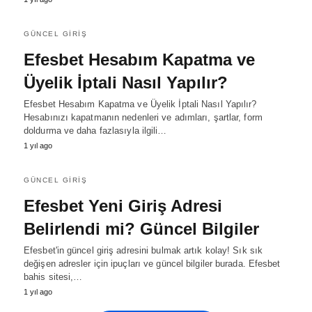
GÜNCEL GIRIŞ
Efesbet Hesabım Kapatma ve
Üyelik İptali Nasıl Yapılır?
Efesbet Hesabım Kapatma ve Üyelik İptali Nasıl Yapılır?
Hesabınızı kapatmanın nedenleri ve adımları, şartlar, form
doldurma ve daha fazlasıyla ilgili…
1 yıl ago
GÜNCEL GIRIŞ
Efesbet Yeni Giriş Adresi
Belirlendi mi? Güncel Bilgiler
Efesbet'in güncel giriş adresini bulmak artık kolay! Sık sık
değişen adresler için ipuçları ve güncel bilgiler burada. Efesbet
bahis sitesi,…
1 yıl ago