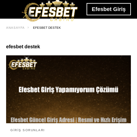
Efesbet Giriş
ANASAYFA
EFESBET DESTEK
efesbet destek
GIRIŞ SORUNLARI