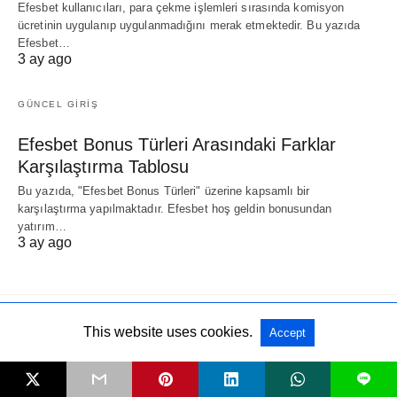
Efesbet kullanıcıları, para çekme işlemleri sırasında komisyon
ücretinin uygulanıp uygulanmadığını merak etmektedir. Bu yazıda
Efesbet…
3 ay ago
GÜNCEL GIRIŞ
Efesbet Bonus Türleri Arasındaki Farklar
Karşılaştırma Tablosu
Bu yazıda, "Efesbet Bonus Türleri" üzerine kapsamlı bir
karşılaştırma yapılmaktadır. Efesbet hoş geldin bonusundan
yatırım…
3 ay ago
This website uses cookies.
Accept
All Rights Reserved
L