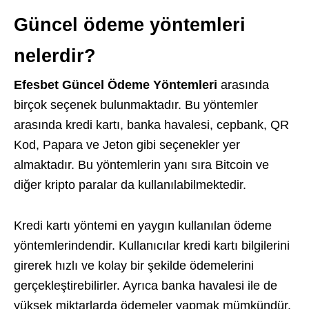
Güncel ödeme yöntemleri
nelerdir?
Efesbet Güncel Ödeme Yöntemleri
arasında
birçok seçenek bulunmaktadır. Bu yöntemler
arasında kredi kartı, banka havalesi, cepbank, QR
Kod, Papara ve Jeton gibi seçenekler yer
almaktadır. Bu yöntemlerin yanı sıra Bitcoin ve
diğer kripto paralar da kullanılabilmektedir.
Kredi kartı yöntemi en yaygın kullanılan ödeme
yöntemlerindendir. Kullanıcılar kredi kartı bilgilerini
girerek hızlı ve kolay bir şekilde ödemelerini
gerçekleştirebilirler. Ayrıca banka havalesi ile de
yüksek miktarlarda ödemeler yapmak mümkündür.