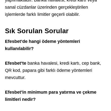
yapılmaktadır. Banka havalesi, kredi kartı veya
sanal cüzdanlar üzerinden gerçekleştirilen
işlemlerde farklı limitler geçerli olabilir.
Sık Sorulan Sorular
Efesbet’de hangi ödeme yöntemleri
kullanılabilir?
Efesbet’te
banka havalesi, kredi kartı, cep bank,
QR kod, papara gibi farklı ödeme yöntemleri
mevcuttur.
Efesbet’in minimum para yatırma ve çekme
limitleri nedir?