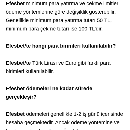
Efesbet
minimum para yatırma ve çekme limitleri
ödeme yöntemlerine göre değişiklik gösterebilir.
Genellikle minimum para yatırma tutarı 50 TL,
minimum para çekme tutarı ise 100 TL’dir.
Efesbet’te hangi para birimleri kullanılabilir?
Efesbet’te
Türk Lirası ve Euro gibi farklı para
birimleri kullanılabilir.
Efesbet ödemeleri ne kadar sürede
gerçekleşir?
Efesbet
ödemeleri genellikle 1-2 iş günü içerisinde
hesaba geçmektedir. Ancak ödeme yöntemine ve