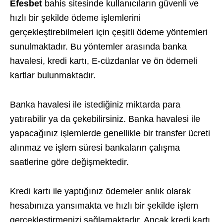
Efesbet
bahis sitesinde kullanıcıların güvenli ve
hızlı bir şekilde ödeme işlemlerini
gerçekleştirebilmeleri için çeşitli ödeme yöntemleri
sunulmaktadır. Bu yöntemler arasında banka
havalesi, kredi kartı, E-cüzdanlar ve ön ödemeli
kartlar bulunmaktadır.
Banka havalesi ile istediğiniz miktarda para
yatırabilir ya da çekebilirsiniz. Banka havalesi ile
yapacağınız işlemlerde genellikle bir transfer ücreti
alınmaz ve işlem süresi bankaların çalışma
saatlerine göre değişmektedir.
Kredi kartı ile yaptığınız ödemeler anlık olarak
hesabınıza yansımakta ve hızlı bir şekilde işlem
gerçekleştirmenizi sağlamaktadır. Ancak kredi kartı