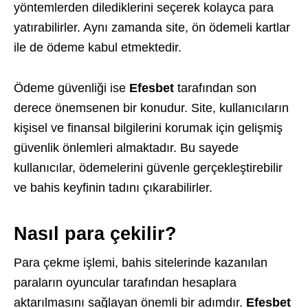
yöntemlerden dilediklerini seçerek kolayca para
yatırabilirler. Aynı zamanda site, ön ödemeli kartlar
ile de ödeme kabul etmektedir.
Ödeme güvenliği ise
Efesbet
tarafından son
derece önemsenen bir konudur. Site, kullanıcıların
kişisel ve finansal bilgilerini korumak için gelişmiş
güvenlik önlemleri almaktadır. Bu sayede
kullanıcılar, ödemelerini güvenle gerçekleştirebilir
ve bahis keyfinin tadını çıkarabilirler.
Nasıl para çekilir?
Para çekme işlemi, bahis sitelerinde kazanılan
paraların oyuncular tarafından hesaplara
aktarılmasını sağlayan önemli bir adımdır.
Efesbet