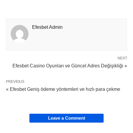
Efesbet Admin
NEXT
Efesbet Casino Oyunları ve Güncel Adres Değişikliği »
PREVIOUS
« Efesbet Geniş ödeme yöntemleri ve hızlı para çekme
Leave a Comment