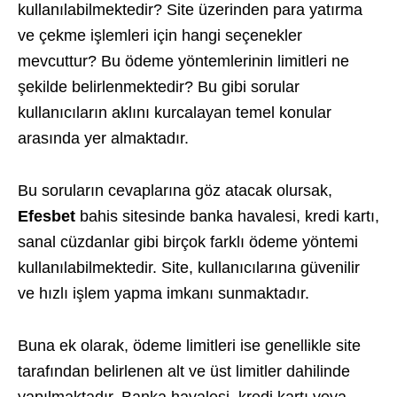
kullanılabilmektedir? Site üzerinden para yatırma
ve çekme işlemleri için hangi seçenekler
mevcuttur? Bu ödeme yöntemlerinin limitleri ne
şekilde belirlenmektedir? Bu gibi sorular
kullanıcıların aklını kurcalayan temel konular
arasında yer almaktadır.
Bu soruların cevaplarına göz atacak olursak,
Efesbet
bahis sitesinde banka havalesi, kredi kartı,
sanal cüzdanlar gibi birçok farklı ödeme yöntemi
kullanılabilmektedir. Site, kullanıcılarına güvenilir
ve hızlı işlem yapma imkanı sunmaktadır.
Buna ek olarak, ödeme limitleri ise genellikle site
tarafından belirlenen alt ve üst limitler dahilinde