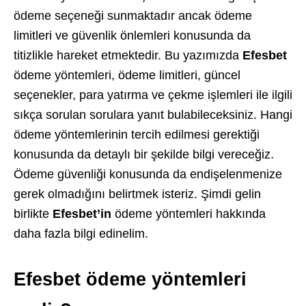
ödeme seçeneği sunmaktadır ancak ödeme
limitleri ve güvenlik önlemleri konusunda da
titizlikle hareket etmektedir. Bu yazımızda
Efesbet
ödeme yöntemleri, ödeme limitleri, güncel
seçenekler, para yatırma ve çekme işlemleri ile ilgili
sıkça sorulan sorulara yanıt bulabileceksiniz. Hangi
ödeme yöntemlerinin tercih edilmesi gerektiği
konusunda da detaylı bir şekilde bilgi vereceğiz.
Ödeme güvenliği konusunda da endişelenmenize
gerek olmadığını belirtmek isteriz. Şimdi gelin
birlikte
Efesbet’in
ödeme yöntemleri hakkında
daha fazla bilgi edinelim.
Efesbet ödeme yöntemleri