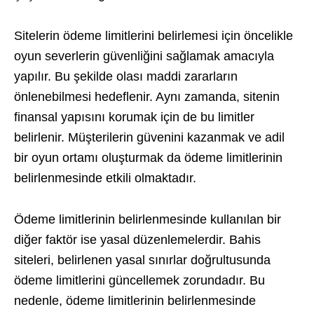
Sitelerin ödeme limitlerini belirlemesi için öncelikle
oyun severlerin güvenliğini sağlamak amacıyla
yapılır. Bu şekilde olası maddi zararların
önlenebilmesi hedeflenir. Aynı zamanda, sitenin
finansal yapısını korumak için de bu limitler
belirlenir. Müşterilerin güvenini kazanmak ve adil
bir oyun ortamı oluşturmak da ödeme limitlerinin
belirlenmesinde etkili olmaktadır.
Ödeme limitlerinin belirlenmesinde kullanılan bir
diğer faktör ise yasal düzenlemelerdir. Bahis
siteleri, belirlenen yasal sınırlar doğrultusunda
ödeme limitlerini güncellemek zorundadır. Bu
nedenle, ödeme limitlerinin belirlenmesinde