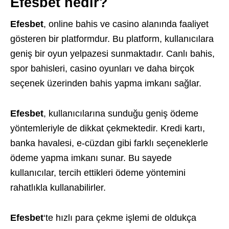
Efesbet nedir?
Efesbet
, online bahis ve casino alanında faaliyet
gösteren bir platformdur. Bu platform, kullanıcılara
geniş bir oyun yelpazesi sunmaktadır. Canlı bahis,
spor bahisleri, casino oyunları ve daha birçok
seçenek üzerinden bahis yapma imkanı sağlar.
Efesbet
, kullanıcılarına sunduğu geniş ödeme
yöntemleriyle de dikkat çekmektedir. Kredi kartı,
banka havalesi, e-cüzdan gibi farklı seçeneklerle
ödeme yapma imkanı sunar. Bu sayede
kullanıcılar, tercih ettikleri ödeme yöntemini
rahatlıkla kullanabilirler.
Efesbet
‘te hızlı para çekme işlemi de oldukça