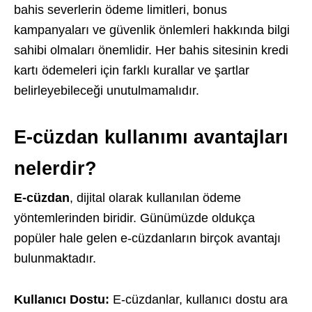
bahis severlerin ödeme limitleri, bonus
kampanyaları ve güvenlik önlemleri hakkında bilgi
sahibi olmaları önemlidir. Her bahis sitesinin kredi
kartı ödemeleri için farklı kurallar ve şartlar
belirleyebileceği unutulmamalıdır.
E-cüzdan kullanımı avantajları
nelerdir?
E-cüzdan
, dijital olarak kullanılan ödeme
yöntemlerinden biridir. Günümüzde oldukça
popüler hale gelen e-cüzdanların birçok avantajı
bulunmaktadır.
Kullanıcı Dostu:
E-cüzdanlar, kullanıcı dostu ara