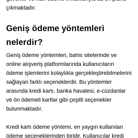
çıkmaktadır.
Geniş ödeme yöntemleri
nelerdir?
Geniş ödeme yöntemleri, bahis sitelerinde ve
online alışveriş platformlarında kullanıcıların
ödeme işlemlerini kolaylıkla gerçekleştirebilmelerini
sağlayan farklı seçeneklerdir. Bu yöntemler
arasında kredi kartı, banka havalesi, e-cüzdanlar
ve ön ödemeli kartlar gibi çeşitli seçenekler
bulunmaktadır.
Kredi kartı ödeme yöntemi, en yaygın kullanılan
ödeme seçeneklerinden biridir. Kullanıcılar kredi