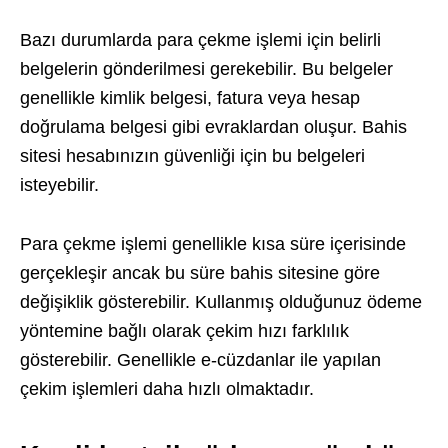
Bazı durumlarda para çekme işlemi için belirli
belgelerin gönderilmesi gerekebilir. Bu belgeler
genellikle kimlik belgesi, fatura veya hesap
doğrulama belgesi gibi evraklardan oluşur. Bahis
sitesi hesabınızın güvenliği için bu belgeleri
isteyebilir.
Para çekme işlemi genellikle kısa süre içerisinde
gerçekleşir ancak bu süre bahis sitesine göre
değişiklik gösterebilir. Kullanmış olduğunuz ödeme
yöntemine bağlı olarak çekim hızı farklılık
gösterebilir. Genellikle e-cüzdanlar ile yapılan
çekim işlemleri daha hızlı olmaktadır.