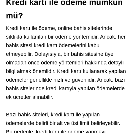
Kredi kartı ile ödeme mümkün
mü?
Kredi kartı ile ödeme, online bahis sitelerinde
sıklıkla kullanılan bir ödeme yöntemidir. Ancak, her
bahis sitesi kredi kartı ödemelerini kabul
etmeyebilir. Dolayısıyla, bir bahis sitesine üye
olmadan önce ödeme yöntemleri hakkında detaylı
bilgi almak önemlidir. Kredi kartı kullanarak yapılan
ödemeler genellikle hızlı ve güvenlidir. Ancak, bazı
bahis sitelerinde kredi kartıyla yapılan ödemelerde
ek ücretler alınabilir.
Bazı bahis siteleri, kredi kartı ile yapılan
ödemelerde belirli bir alt ve üst limit belirleyebilir.
Bu nedenle, kredi kartı ile ödeme yapmayı