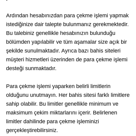
Ardından hesabınızdan para çekme işlemi yapmak
istediğinize dair talepte bulunmanız gerekmektedir.
Bu talebiniz genellikle hesabınızın bulunduğu
bölümden yapılabilir ve tüm aşamalar size açık bir
şekilde sunulmaktadır. Ayrıca bazı bahis siteleri
müşteri hizmetleri üzerinden de para çekme işlemi
desteği sunmaktadır.
Para çekme işlemi yaparken belirli limitlerin
olduğunu unutmayın. Her bahis sitesi farklı limitlere
sahip olabilir. Bu limitler genellikle minimum ve
maksimum çekim miktarlarını içerir. Belirlenen
limitler dahilinde para çekme işleminizi
gerçekleştirebilirsiniz.