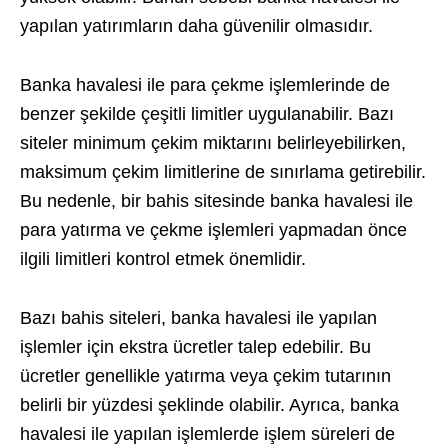
yapılan yatırımların daha güvenilir olmasıdır.
Banka havalesi ile para çekme işlemlerinde de
benzer şekilde çeşitli limitler uygulanabilir. Bazı
siteler minimum çekim miktarını belirleyebilirken,
maksimum çekim limitlerine de sınırlama getirebilir.
Bu nedenle, bir bahis sitesinde banka havalesi ile
para yatırma ve çekme işlemleri yapmadan önce
ilgili limitleri kontrol etmek önemlidir.
Bazı bahis siteleri, banka havalesi ile yapılan
işlemler için ekstra ücretler talep edebilir. Bu
ücretler genellikle yatırma veya çekim tutarının
belirli bir yüzdesi şeklinde olabilir. Ayrıca, banka
havalesi ile yapılan işlemlerde işlem süreleri de