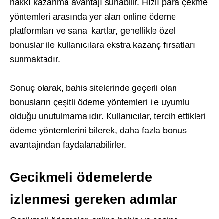
hakkı kazanma avantajı sunabilir. Hızlı para çekme
yöntemleri arasında yer alan online ödeme
platformları ve sanal kartlar, genellikle özel
bonuslar ile kullanıcılara ekstra kazanç fırsatları
sunmaktadır.
Sonuç olarak, bahis sitelerinde geçerli olan
bonusların çeşitli ödeme yöntemleri ile uyumlu
olduğu unutulmamalıdır. Kullanıcılar, tercih ettikleri
ödeme yöntemlerini bilerek, daha fazla bonus
avantajından faydalanabilirler.
Gecikmeli ödemelerde
izlenmesi gereken adımlar