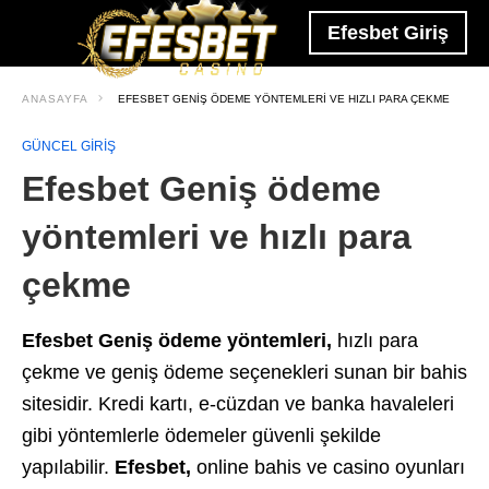
Efesbet Giriş
ANASAYFA
EFESBET GENIŞ ÖDEME YÖNTEMLERI VE HIZLI PARA ÇEKME
GÜNCEL GIRIŞ
Efesbet Geniş ödeme
yöntemleri ve hızlı para
çekme
Efesbet Geniş ödeme yöntemleri,
hızlı para
çekme ve geniş ödeme seçenekleri sunan bir bahis
sitesidir. Kredi kartı, e-cüzdan ve banka havaleleri
gibi yöntemlerle ödemeler güvenli şekilde
yapılabilir.
Efesbet,
online bahis ve casino oyunları