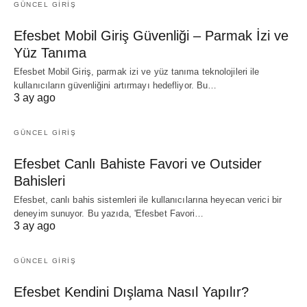
GÜNCEL GIRIŞ
Efesbet Mobil Giriş Güvenliği – Parmak İzi ve
Yüz Tanıma
Efesbet Mobil Giriş, parmak izi ve yüz tanıma teknolojileri ile
kullanıcıların güvenliğini artırmayı hedefliyor. Bu…
3 ay ago
GÜNCEL GIRIŞ
Efesbet Canlı Bahiste Favori ve Outsider
Bahisleri
Efesbet, canlı bahis sistemleri ile kullanıcılarına heyecan verici bir
deneyim sunuyor. Bu yazıda, 'Efesbet Favori…
3 ay ago
GÜNCEL GIRIŞ
Efesbet Kendini Dışlama Nasıl Yapılır?