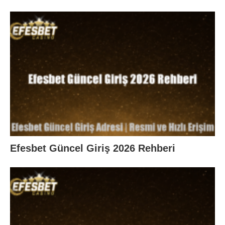
Efesbet Güncel Giriş 2026 Rehberi