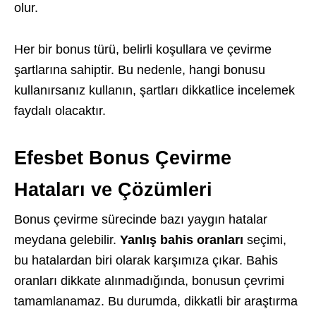
olur.
Her bir bonus türü, belirli koşullara ve çevirme
şartlarına sahiptir. Bu nedenle, hangi bonusu
kullanırsanız kullanın, şartları dikkatlice incelemek
faydalı olacaktır.
Efesbet Bonus Çevirme
Hataları ve Çözümleri
Bonus çevirme sürecinde bazı yaygın hatalar
meydana gelebilir.
Yanlış bahis oranları
seçimi,
bu hatalardan biri olarak karşımıza çıkar. Bahis
oranları dikkate alınmadığında, bonusun çevrimi
tamamlanamaz. Bu durumda, dikkatli bir araştırma