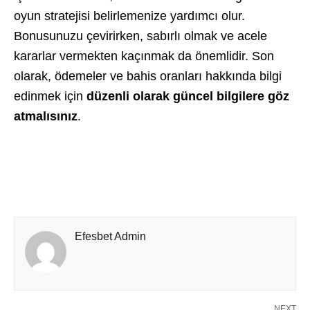
oyun stratejisi belirlemenize yardımcı olur.
Bonusunuzu çevirirken, sabırlı olmak ve acele
kararlar vermekten kaçınmak da önemlidir. Son
olarak, ödemeler ve bahis oranları hakkında bilgi
edinmek için
düzenli olarak güncel bilgilere göz
atmalısınız
.
Efesbet Admin
NEXT