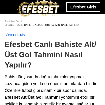
Efesbet Giriş
ANASAYFA
EFESBET CANLI BAHISTE ALT/ÜST GOL TAHMINI NASIL YAPILIR?
GÜNCEL GIRIŞ
Efesbet Canlı Bahiste Alt/
Üst Gol Tahmini Nasıl
Yapılır?
Bahis dünyasında doğru tahminler yapmak,
kazanca giden yolda en önemli adımlardan biridir.
Özellikle futbol gibi dinamik bir spor dalında,
Efesbet Alt/Üst Gol Tahmini
yöntemini etkili bir
şekilde kullanmak, stratejik bir avantaj sağlar. Bu