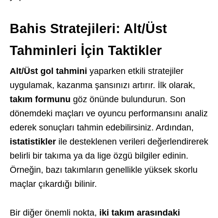
Bahis Stratejileri: Alt/Üst
Tahminleri İçin Taktikler
Alt/Üst gol tahmini
yaparken etkili stratejiler
uygulamak, kazanma şansınızı artırır. İlk olarak,
takım formunu
göz önünde bulundurun. Son
dönemdeki maçları ve oyuncu performansını analiz
ederek sonuçları tahmin edebilirsiniz. Ardından,
istatistikler
ile desteklenen verileri değerlendirerek
belirli bir takıma ya da lige özgü bilgiler edinin.
Örneğin, bazı takımların genellikle yüksek skorlu
maçlar çıkardığı bilinir.
Bir diğer önemli nokta,
iki takım arasındaki