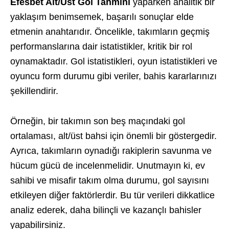
Efesbet Alt/Üst Gol Tahmini
yaparken analitik bir
yaklaşım benimsemek, başarılı sonuçlar elde
etmenin anahtarıdır. Öncelikle, takımların geçmiş
performanslarına dair istatistikler, kritik bir rol
oynamaktadır. Gol istatistikleri, oyun istatistikleri ve
oyuncu form durumu gibi veriler, bahis kararlarınızı
şekillendirir.
Örneğin, bir takımın son beş maçındaki gol
ortalaması, alt/üst bahsi için önemli bir göstergedir.
Ayrıca, takımların oynadığı rakiplerin savunma ve
hücum gücü de incelenmelidir. Unutmayın ki, ev
sahibi ve misafir takım olma durumu, gol sayısını
etkileyen diğer faktörlerdir. Bu tür verileri dikkatlice
analiz ederek, daha bilinçli ve kazançlı bahisler
yapabilirsiniz.