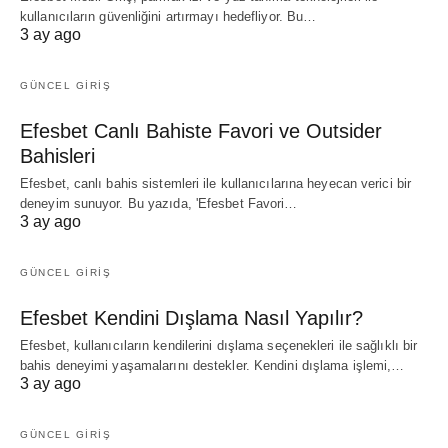
kullanıcıların güvenliğini artırmayı hedefliyor. Bu…
3 ay ago
GÜNCEL GIRIŞ
Efesbet Canlı Bahiste Favori ve Outsider
Bahisleri
Efesbet, canlı bahis sistemleri ile kullanıcılarına heyecan verici bir
deneyim sunuyor. Bu yazıda, 'Efesbet Favori…
3 ay ago
GÜNCEL GIRIŞ
Efesbet Kendini Dışlama Nasıl Yapılır?
Efesbet, kullanıcıların kendilerini dışlama seçenekleri ile sağlıklı bir
bahis deneyimi yaşamalarını destekler. Kendini dışlama işlemi,…
3 ay ago
GÜNCEL GIRIŞ