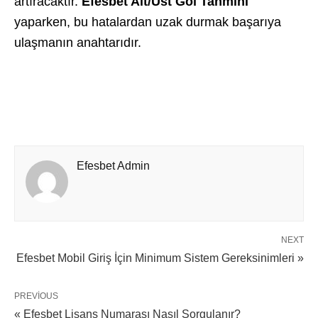
artıracaktır.
Efesbet Alt/Üst Gol Tahmini
yaparken, bu hatalardan uzak durmak başarıya
ulaşmanın anahtarıdır.
Efesbet Admin
NEXT
Efesbet Mobil Giriş İçin Minimum Sistem Gereksinimleri »
PREVIOUS
« Efesbet Lisans Numarası Nasıl Sorgulanır?