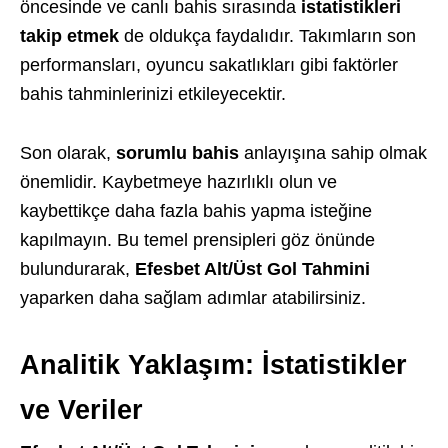
öncesinde ve canlı bahis sırasında
istatistikleri
takip etmek
de oldukça faydalıdır. Takımların son
performansları, oyuncu sakatlıkları gibi faktörler
bahis tahminlerinizi etkileyecektir.
Son olarak,
sorumlu bahis
anlayışına sahip olmak
önemlidir. Kaybetmeye hazırlıklı olun ve
kaybettikçe daha fazla bahis yapma isteğine
kapılmayın. Bu temel prensipleri göz önünde
bulundurarak,
Efesbet Alt/Üst Gol Tahmini
yaparken daha sağlam adımlar atabilirsiniz.
Analitik Yaklaşım: İstatistikler
ve Veriler