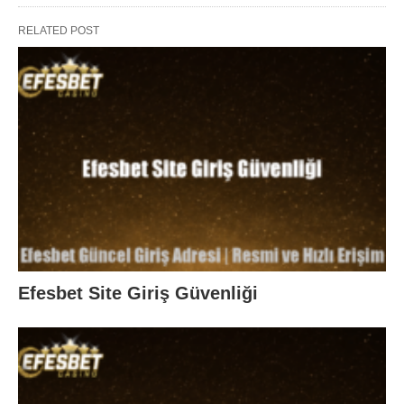
RELATED POST
Efesbet Site Giriş Güvenliği