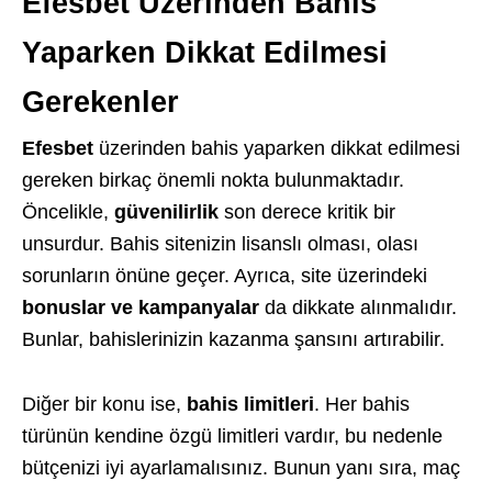
Efesbet Üzerinden Bahis
Yaparken Dikkat Edilmesi
Gerekenler
Efesbet
üzerinden bahis yaparken dikkat edilmesi
gereken birkaç önemli nokta bulunmaktadır.
Öncelikle,
güvenilirlik
son derece kritik bir
unsurdur. Bahis sitenizin lisanslı olması, olası
sorunların önüne geçer. Ayrıca, site üzerindeki
bonuslar ve kampanyalar
da dikkate alınmalıdır.
Bunlar, bahislerinizin kazanma şansını artırabilir.
Diğer bir konu ise,
bahis limitleri
. Her bahis
türünün kendine özgü limitleri vardır, bu nedenle
bütçenizi iyi ayarlamalısınız. Bunun yanı sıra, maç