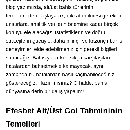
blog yazımızda, alt/üst bahis türlerinin
temellerinden başlayarak, dikkat edilmesi gereken
unsurlara, analitik verilerin önemine kadar birçok
konuyu ele alacağız. İstatistiklerin ve doğru
stratejilerin gücüyle, daha bilinçli ve kazançlı bahis
deneyimleri elde edebilmeniz için gerekli bilgileri
sunacağız. Bahis yaparken sıkça karşılaşılan
hatalardan bahsetmekle kalmayacak, aynı
zamanda bu hatalardan nasıl kaçınabileceğinizi
göstereceğiz. Hazır mısınız? O halde, bahis
dünyasına derin bir dalış yapalım!
Efesbet Alt/Üst Gol Tahmininin
Temelleri