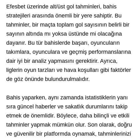
Efesbet üzerinde alt/üst gol tahminleri, bahis
stratejileri arasında önemli bir yere sahiptir. Bu
tahminler, bir maçta toplam gol sayısının belirli bir
sayının altında mı yoksa üstünde mi olacağına
dayanır. Bu tür bahislerde başarı, oyuncuların
takımlara, oyunculara ve geçmiş performanslarına
dair iyi bir analiz yapmasını gerektirir. Ayrıca,
liglerin oyun tarzları ve hava koşulları gibi faktörler
de göz önünde bulundurulmalıdır.
Bahis yaparken, aynı zamanda istatistiklerin yanı
sıra güncel haberler ve sakatlık durumlarını takip
etmek de önemlidir. Böylece, daha bilinçli ve etkili
tahminler yapmak mümkün olur. Son olarak, doğru
ve güvenilir bir platformda oynamak, tahminlerinizi