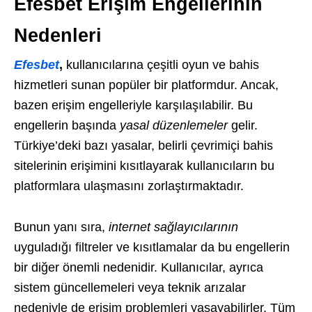
Efesbet Erişim Engellerinin
Nedenleri
Efesbet
,
kullanıcılarına çeşitli oyun ve bahis
hizmetleri sunan popüler bir platformdur. Ancak,
bazen erişim engelleriyle karşılaşılabilir. Bu
engellerin başında
yasal düzenlemeler
gelir.
Türkiye’deki bazı yasalar, belirli çevrimiçi bahis
sitelerinin erişimini kısıtlayarak kullanıcıların bu
platformlara ulaşmasını zorlaştırmaktadır.
Bunun yanı sıra,
internet sağlayıcılarının
uyguladığı filtreler ve kısıtlamalar da bu engellerin
bir diğer önemli nedenidir. Kullanıcılar, ayrıca
sistem güncellemeleri veya teknik arızalar
nedeniyle de erişim problemleri yaşayabilirler. Tüm