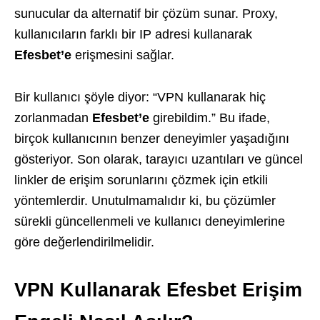
sunucular da alternatif bir çözüm sunar. Proxy,
kullanıcıların farklı bir IP adresi kullanarak
Efesbet’e
erişmesini sağlar.
Bir kullanıcı şöyle diyor: “VPN kullanarak hiç
zorlanmadan
Efesbet’e
girebildim.” Bu ifade,
birçok kullanıcının benzer deneyimler yaşadığını
gösteriyor. Son olarak, tarayıcı uzantıları ve güncel
linkler de erişim sorunlarını çözmek için etkili
yöntemlerdir. Unutulmamalıdır ki, bu çözümler
sürekli güncellenmeli ve kullanıcı deneyimlerine
göre değerlendirilmelidir.
VPN Kullanarak Efesbet Erişim