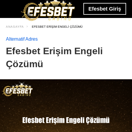
Efesbet Giriş
ANASAYFA
EFESBET ERIŞIM ENGELI ÇÖZÜMÜ
Alternatif Adres
Efesbet Erişim Engeli
Çözümü