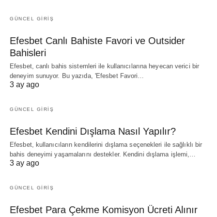
GÜNCEL GIRIŞ
Efesbet Canlı Bahiste Favori ve Outsider
Bahisleri
Efesbet, canlı bahis sistemleri ile kullanıcılarına heyecan verici bir
deneyim sunuyor. Bu yazıda, 'Efesbet Favori…
3 ay ago
GÜNCEL GIRIŞ
Efesbet Kendini Dışlama Nasıl Yapılır?
Efesbet, kullanıcıların kendilerini dışlama seçenekleri ile sağlıklı bir
bahis deneyimi yaşamalarını destekler. Kendini dışlama işlemi,…
3 ay ago
GÜNCEL GIRIŞ
Efesbet Para Çekme Komisyon Ücreti Alınır