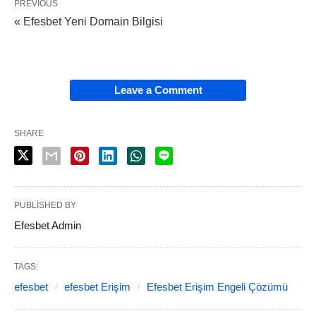
PREVIOUS
« Efesbet Yeni Domain Bilgisi
Leave a Comment
SHARE
PUBLISHED BY
Efesbet Admin
TAGS:
efesbet
efesbet Erişim
Efesbet Erişim Engeli Çözümü