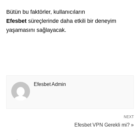
Bütün bu faktörler, kullanıcıların
Efesbet
süreçlerinde daha etkili bir deneyim
yaşamasını sağlayacak.
Efesbet Admin
NEXT
Efesbet VPN Gerekli mi? »