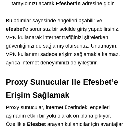
tarayıcınızı açarak
Efesbet’in
adresine gidin.
Bu adımlar sayesinde engelleri aşabilir ve
efesbet
’e sorunsuz bir şekilde giriş yapabilirsiniz.
VPN kullanarak internet trafiğinizi şifrelerken,
güvenliğinizi de sağlamış olursunuz. Unutmayın,
VPN kullanımı sadece erişim sağlamakla kalmaz,
ayrıca internet deneyiminizi de iyileştirir.
Proxy Sunucular ile Efesbet’e
Erişim Sağlamak
Proxy sunucular, internet üzerindeki engelleri
aşmanın etkili bir yolu olarak ön plana çıkıyor.
Özellikle
Efesbet
arayan kullanıcılar için avantajlar