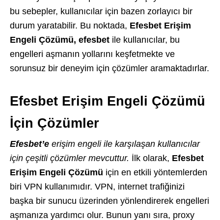
bu sebepler, kullanıcılar için bazen zorlayıcı bir
durum yaratabilir. Bu noktada,
Efesbet Erişim
Engeli Çözümü, efesbet
ile kullanıcılar, bu
engelleri aşmanın yollarını keşfetmekte ve
sorunsuz bir deneyim için çözümler aramaktadırlar.
Efesbet Erişim Engeli Çözümü
İçin Çözümler
Efesbet’e
erişim engeli ile karşılaşan kullanıcılar
için çeşitli çözümler mevcuttur.
İlk olarak,
Efesbet
Erişim Engeli Çözümü
için en etkili yöntemlerden
biri VPN kullanımıdır. VPN, internet trafiğinizi
başka bir sunucu üzerinden yönlendirerek engelleri
aşmanıza yardımcı olur. Bunun yanı sıra, proxy