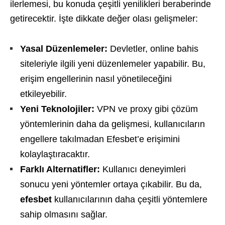
ilerlemesi, bu konuda çeşitli yenilikleri beraberinde
getirecektir. İşte dikkate değer olası gelişmeler:
Yasal Düzenlemeler:
Devletler, online bahis
siteleriyle ilgili yeni düzenlemeler yapabilir. Bu,
erişim engellerinin nasıl yönetileceğini
etkileyebilir.
Yeni Teknolojiler:
VPN ve proxy gibi çözüm
yöntemlerinin daha da gelişmesi, kullanıcıların
engellere takılmadan Efesbet’e erişimini
kolaylaştıracaktır.
Farklı Alternatifler:
Kullanıcı deneyimleri
sonucu yeni yöntemler ortaya çıkabilir. Bu da,
efesbet
kullanıcılarının daha çeşitli yöntemlere
sahip olmasını sağlar.