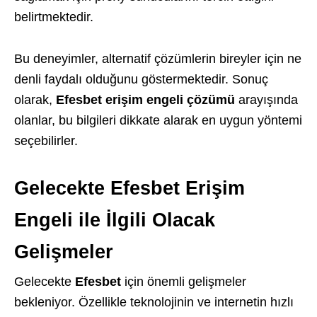
belirtmektedir.
Bu deneyimler, alternatif çözümlerin bireyler için ne
denli faydalı olduğunu göstermektedir. Sonuç
olarak,
Efesbet erişim engeli çözümü
arayışında
olanlar, bu bilgileri dikkate alarak en uygun yöntemi
seçebilirler.
Gelecekte Efesbet Erişim
Engeli ile İlgili Olacak
Gelişmeler
Gelecekte
Efesbet
için önemli gelişmeler
bekleniyor. Özellikle teknolojinin ve internetin hızlı