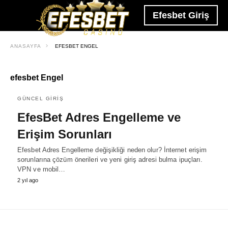
Efesbet Giriş
ANASAYFA
EFESBET ENGEL
efesbet Engel
GÜNCEL GIRIŞ
EfesBet Adres Engelleme ve
Erişim Sorunları
Efesbet Adres Engelleme değişikliği neden olur? İnternet erişim
sorunlarına çözüm önerileri ve yeni giriş adresi bulma ipuçları.
VPN ve mobil…
2 yıl ago