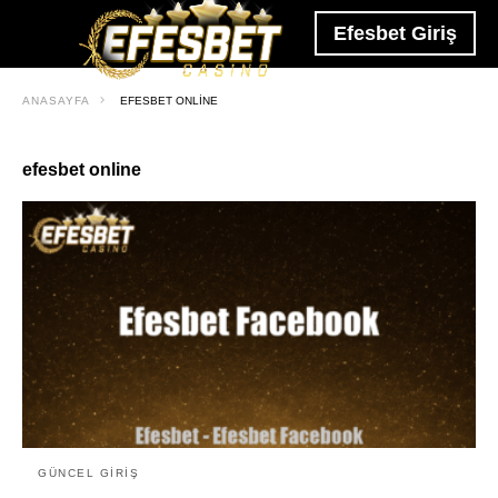
Efesbet Giriş
ANASAYFA
EFESBET ONLINE
efesbet online
GÜNCEL GIRIŞ