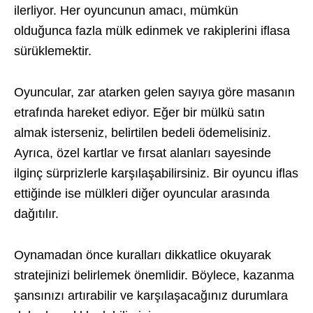
ilerliyor. Her oyuncunun amacı, mümkün
olduğunca fazla mülk edinmek ve rakiplerini iflasa
sürüklemektir.
Oyuncular, zar atarken gelen sayıya göre masanın
etrafında hareket ediyor. Eğer bir mülkü satın
almak isterseniz, belirtilen bedeli ödemelisiniz.
Ayrıca, özel kartlar ve fırsat alanları sayesinde
ilginç sürprizlerle karşılaşabilirsiniz. Bir oyuncu iflas
ettiğinde ise mülkleri diğer oyuncular arasında
dağıtılır.
Oynamadan önce kuralları dikkatlice okuyarak
stratejinizi belirlemek önemlidir. Böylece, kazanma
şansınızı artırabilir ve karşılaşacağınız durumlara