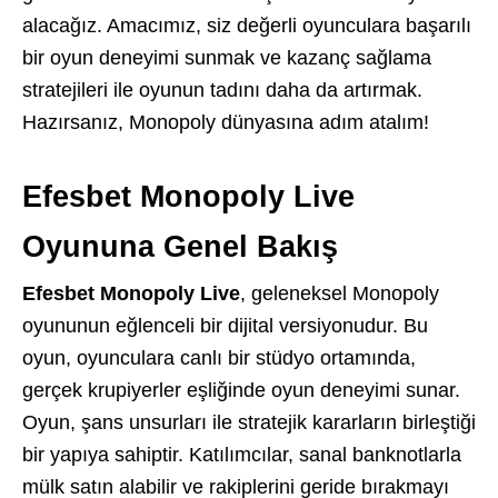
alacağız. Amacımız, siz değerli oyunculara başarılı
bir oyun deneyimi sunmak ve kazanç sağlama
stratejileri ile oyunun tadını daha da artırmak.
Hazırsanız, Monopoly dünyasına adım atalım!
Efesbet Monopoly Live
Oyununa Genel Bakış
Efesbet Monopoly Live
, geleneksel Monopoly
oyununun eğlenceli bir dijital versiyonudur. Bu
oyun, oyunculara canlı bir stüdyo ortamında,
gerçek krupiyerler eşliğinde oyun deneyimi sunar.
Oyun, şans unsurları ile stratejik kararların birleştiği
bir yapıya sahiptir. Katılımcılar, sanal banknotlarla
mülk satın alabilir ve rakiplerini geride bırakmayı