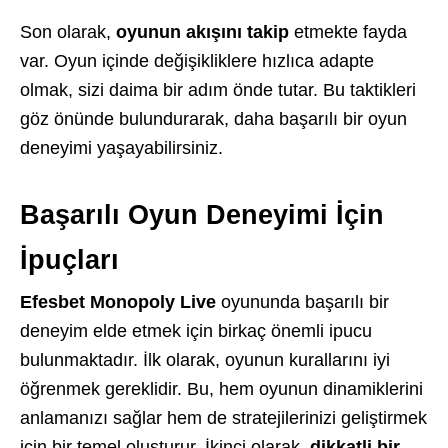
Son olarak,
oyunun akışını takip
etmekte fayda
var. Oyun içinde değişikliklere hızlıca adapte
olmak, sizi daima bir adım önde tutar. Bu taktikleri
göz önünde bulundurarak, daha başarılı bir oyun
deneyimi yaşayabilirsiniz.
Başarılı Oyun Deneyimi İçin
İpuçları
Efesbet Monopoly Live
oyununda başarılı bir
deneyim elde etmek için birkaç önemli ipucu
bulunmaktadır. İlk olarak, oyunun kurallarını iyi
öğrenmek gereklidir. Bu, hem oyunun dinamiklerini
anlamanızı sağlar hem de stratejilerinizi geliştirmek
için bir temel oluşturur. İkinci olarak,
dikkatli bir