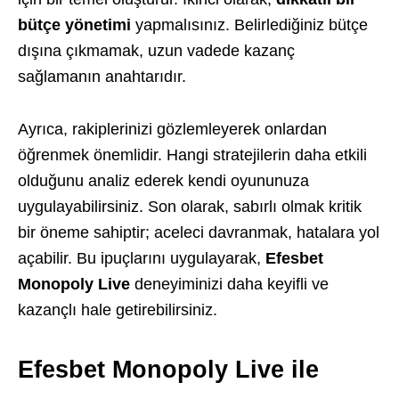
bütçe yönetimi
yapmalısınız. Belirlediğiniz bütçe
dışına çıkmamak, uzun vadede kazanç
sağlamanın anahtarıdır.
Ayrıca, rakiplerinizi gözlemleyerek onlardan
öğrenmek önemlidir. Hangi stratejilerin daha etkili
olduğunu analiz ederek kendi oyununuza
uygulayabilirsiniz. Son olarak, sabırlı olmak kritik
bir öneme sahiptir; aceleci davranmak, hatalara yol
açabilir. Bu ipuçlarını uygulayarak,
Efesbet
Monopoly Live
deneyiminizi daha keyifli ve
kazançlı hale getirebilirsiniz.
Efesbet Monopoly Live ile