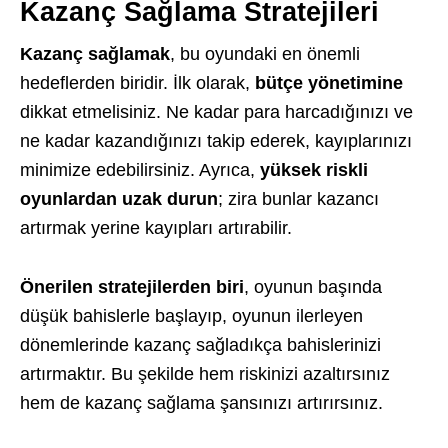
Kazanç Sağlama Stratejileri
Kazanç sağlamak
, bu oyundaki en önemli
hedeflerden biridir. İlk olarak,
bütçe yönetimine
dikkat etmelisiniz. Ne kadar para harcadığınızı ve
ne kadar kazandığınızı takip ederek, kayıplarınızı
minimize edebilirsiniz. Ayrıca,
yüksek riskli
oyunlardan uzak durun
; zira bunlar kazancı
artırmak yerine kayıpları artırabilir.
Önerilen stratejilerden biri
, oyunun başında
düşük bahislerle başlayıp, oyunun ilerleyen
dönemlerinde kazanç sağladıkça bahislerinizi
artırmaktır. Bu şekilde hem riskinizi azaltırsınız
hem de kazanç sağlama şansınızı artırırsınız.