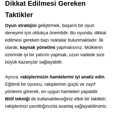
Dikkat Edilmesi Gereken
Taktikler
Oyun stratejisi
geliştirmek, başarılı bir oyun
deneyimi için oldukça önemlidir. Bu oyunda, dikkat
edilmesi gereken bazı noktalar bulunmaktadır. İlk
olarak,
kaynak yönetimi
yapmalısınız. Mülklerin
üzerinde iyi bir yatırım yapmak, uzun vadede size
büyük kazançlar sağlayabilir.
Ayrıca,
rakiplerinizin hamlelerini iyi analiz edin
.
Eğitimli bir oyuncu, rakiplerinin güçlü ve zayıf
yönlerini görerek, en uygun hamleleri yapabilir.
Blöf tekniği
de kullanabileceğiniz etkili bir taktiktir;
rakiplerinizi yanılttığınızda avantaj sağlayabilirsiniz.