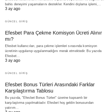
bahis deneyimi yaşamalarını destekler. Kendini dışlama işlemi,…
3 ay ago
GÜNCEL GIRIŞ
Efesbet Para Çekme Komisyon Ücreti Alınır
mı?
Efesbet kullanıcıları, para çekme işlemleri sırasında komisyon
ücretinin uygulanıp uygulanmadığını merak etmektedir. Bu yazıda
Efesbet…
3 ay ago
GÜNCEL GIRIŞ
Efesbet Bonus Türleri Arasındaki Farklar
Karşılaştırma Tablosu
Bu yazıda, "Efesbet Bonus Türleri" üzerine kapsamlı bir
karşılaştırma yapılmaktadır. Efesbet hoş geldin bonusundan
yatırım…