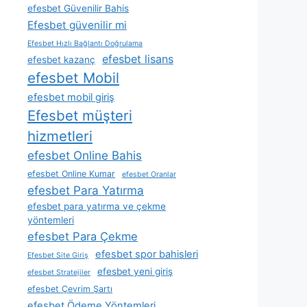
efesbet Güvenilir Bahis
Efesbet güvenilir mi
Efesbet Hızlı Bağlantı Doğrulama
efesbet lisans
efesbet kazanç
efesbet Mobil
efesbet mobil giriş
Efesbet müşteri
hizmetleri
efesbet Online Bahis
efesbet Online Kumar
efesbet Oranlar
efesbet Para Yatırma
efesbet para yatırma ve çekme
yöntemleri
efesbet Para Çekme
efesbet spor bahisleri
Efesbet Site Giriş
efesbet yeni giriş
efesbet Stratejiler
efesbet Çevrim Şartı
efesbet Ödeme Yöntemleri