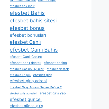
efesbet apk indir
efesbet Bahis
efesbet bahis sitesi
efesbet bonus
efesbet bonusları
efesbet Canlı
efesbet Canlı Bahis
efesbet Canlı Casino
efesbet canlı destek
efesbet casino
efesbet Casino Oyunları
efesbet destek
efesbet giriş
efesbet Erişim
efesbet giriş adresi
Efesbet Giriş Adresi Neden Değişir?
efesbet giriş yap
efesbet giriş adresleri
efesbet güncel
efesbet güncel giriş