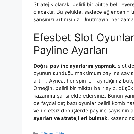
Stratejik olarak, belirli bir bütçe belirle
olacaktır. Bu şekilde, sadece eğlencenin
şansınızı artırırsınız. Unutmayın, her za
Efesbet Slot Oyunları
Payline Ayarları
Doğru payline ayarlarını yapmak
, slot d
oyunun sunduğu maksimum payline sayısın
artırır. Ayrıca, her spin için ayırdığınız bü
Örneğin, belirli bir miktar belirleyip, düşük
kazanma şansı elde edersiniz. Bunun yanı
de faydalıdır; bazı oyunlar belirli kombinas
ve ücretsiz dönüşlerde payline sayısının 
ayarları ve stratejileri bulmak
, kazancını
Kategoriler
Güncel Giriş